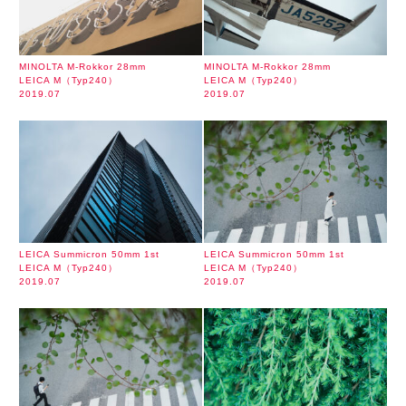
MINOLTA M-Rokkor 28mm
MINOLTA M-Rokkor 28mm
LEICA M（Typ240）
LEICA M（Typ240）
2019.07
2019.07
LEICA Summicron 50mm 1st
LEICA Summicron 50mm 1st
LEICA M（Typ240）
LEICA M（Typ240）
2019.07
2019.07