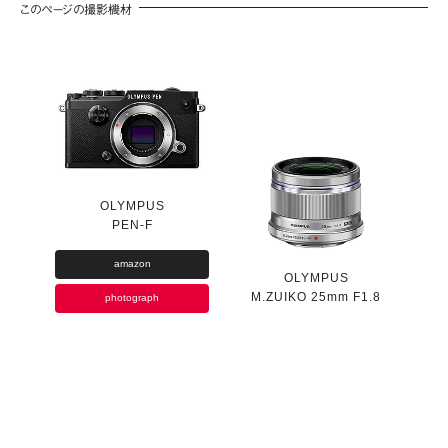
このページの撮影機材
OLYMPUS
PEN-F
amazon
OLYMPUS
M.ZUIKO 25mm F1.8
photograph