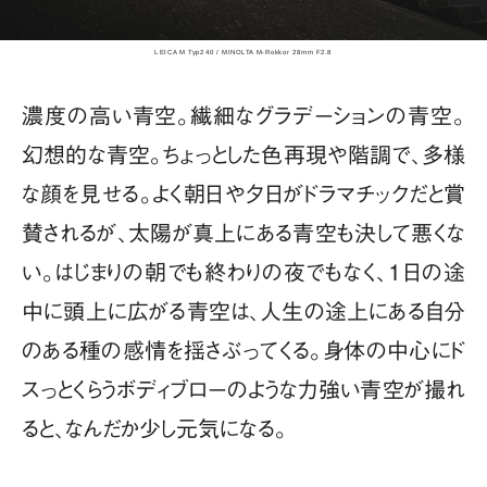
LEICA M Typ240 / MINOLTA M-Rokkor 28mm F2.8
濃度の高い青空。繊細なグラデーションの青空。
幻想的な青空。ちょっとした色再現や階調で、多様
な顔を見せる。よく朝日や夕日がドラマチックだと賞
賛されるが、太陽が真上にある青空も決して悪くな
い。はじまりの朝でも終わりの夜でもなく、1日の途
中に頭上に広がる青空は、人生の途上にある自分
のある種の感情を揺さぶってくる。身体の中心にド
スっとくらうボディブローのような力強い青空が撮れ
ると、なんだか少し元気になる。