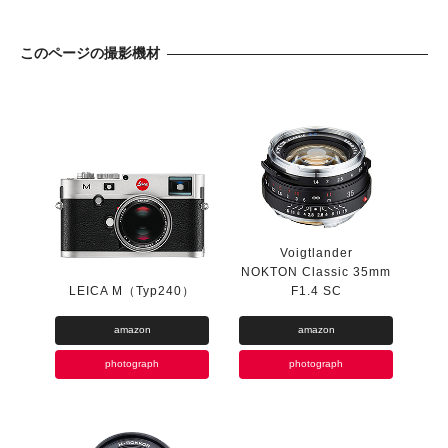
このページの撮影機材
Voigtlander
NOKTON Classic 35mm
LEICA M（Typ240）
F1.4 SC
amazon
amazon
photograph
photograph