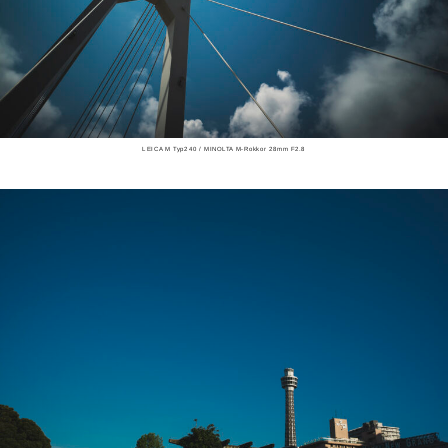
LEICA M Typ240 / MINOLTA M-Rokkor 28mm F2.8