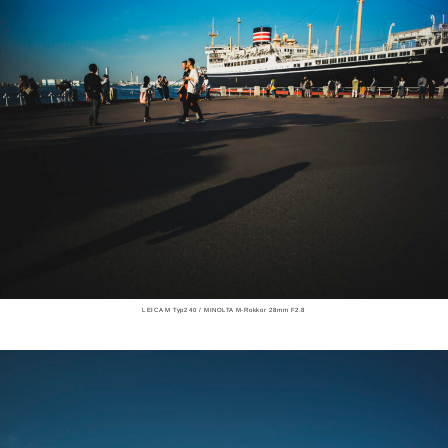
LEICA M Typ240 / MINOLTA M-Rokkor 28mm F2.8