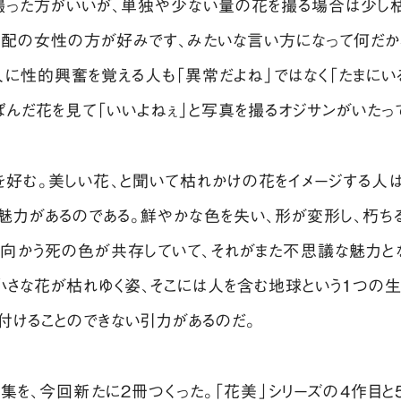
撮った方がいいが、単独や少ない量の花を撮る場合は少し枯
年配の女性の方が好みです、みたいな言い方になって何だか
に性的興奮を覚える人も「異常だよね」ではなく「たまにい
ぼんだ花を見て「いいよねぇ」と写真を撮るオジサンがいたっ
好む。美しい花、と聞いて枯れかけの花をイメージする人は
魅力があるのである。鮮やかな色を失い、形が変形し、朽ち
向かう死の色が共存していて、それがまた不思議な魅力と
。小さな花が枯れゆく姿、そこには人を含む地球という1つの
付けることのできない引力があるのだ。
を、今回新たに2冊つくった。「花美」シリーズの4作目と5