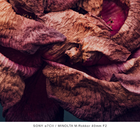
SONY α7CII / MINOLTA M-Rokkor 40mm F2