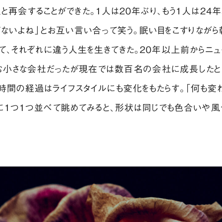
再会することができた。1人は20年ぶり、もう1人は24年
てないよね」とお互い言い合って笑う。眠い目をこすりなが
て、それぞれに違う人生を生きてきた。20年以上前からニ
む小さな会社だったが現在では数百名の会社に成長したと言
時間の経過はライフスタイルにも変化をもたらす。「何も変わ
に1つ1つ並べて眺めてみると、形状は同じでも色合いや