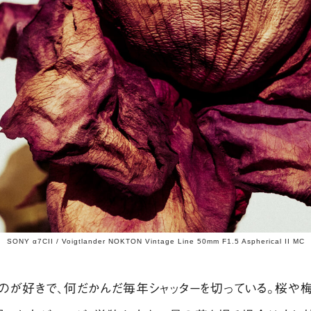
SONY α7CII / Voigtlander NOKTON Vintage Line 50mm F1.5 Aspherical II MC
が好きで、何だかんだ毎年シャッターを切っている。桜や